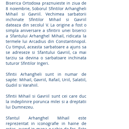
Biserica Ortodoxa praznuieste in ziua de
8 noiembrie, Soborul Sfintilor Arhangheli
Mihail si Gavriil. Vechimea sarbatorii
inchinate Sfintilor Mihail si Gavriil
dateaza din secolul V. La origine a fost o
simpla aniversare a sfintirii unei biserici
a Sfantului Arhanghel Mihail, ridicata la
termele lui Arcadius din Constantinopol.
Cu timpul, aceasta sarbatoare a ajuns sa
se adreseze si Sfantului Gavriil, ca mai
tarziu sa devina o sarbatoare inchinata
tuturor Sfintilor Ingeri.
Sfintii Arhangheli sunt in numar de
sapte: Mihail, Gavriil, Rafail, Uriil, Salatiil,
Gudiil si Varahiil.
Sfintii Mihail si Gavriil sunt cei care duc
la indeplinire porunca milei si a dreptatii
lui Dumnezeu.
Sfantul Arhanghel Mihail este
reprezentat in iconografie in haine de
ostas, avand in mana o sabie de foc. Este