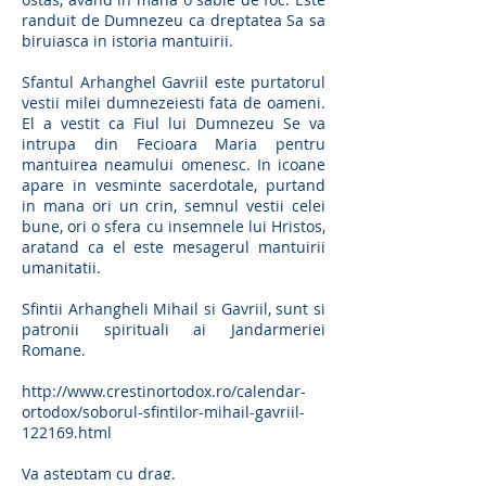
randuit de Dumnezeu ca dreptatea Sa sa
biruiasca in istoria mantuirii.
Sfantul Arhanghel Gavriil este purtatorul
vestii milei dumnezeiesti fata de oameni.
El a vestit ca Fiul lui Dumnezeu Se va
intrupa din Fecioara Maria pentru
mantuirea neamului omenesc. In icoane
apare in vesminte sacerdotale, purtand
in mana ori un crin, semnul vestii celei
bune, ori o sfera cu insemnele lui Hristos,
aratand ca el este mesagerul mantuirii
umanitatii.
Sfintii Arhangheli Mihail si Gavriil, sunt si
patronii spirituali ai Jandarmeriei
Romane.
http://www.crestinortodox.ro/calendar-
ortodox/soborul-sfintilor-mihail-gavriil-
122169.html
Va asteptam cu drag.