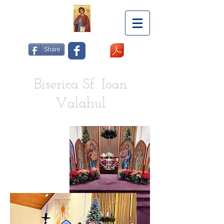
Share
Biserica Sf. Ioan
Valahul