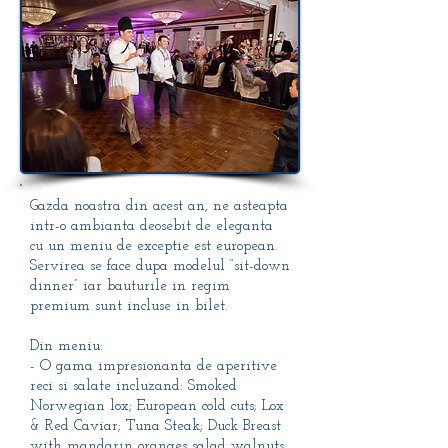
Gazda noastra din acest an, ne asteapta
intr-o ambianta deosebit de eleganta
cu un meniu de exceptie est european.
Servirea se face dupa modelul “sit-down
dinner” iar bauturile in regim
premium sunt incluse in bilet.
Din meniu:
- O gama impresionanta de aperitive
reci si salate incluzand: Smoked
Norwegian lox; European
cold cuts; Lox
& Red Caviar; Tuna Steak; Duck Breast
with mandarin oranges salad walnuts