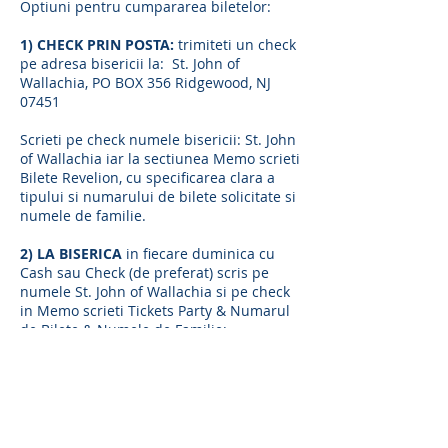
Optiuni pentru cumpararea biletelor:
1) CHECK PRIN POSTA:
trimiteti un check
pe adresa bisericii la: St. John of
Wallachia, PO BOX 356 Ridgewood, NJ
07451
Scrieti pe check numele bisericii: St. John
of Wallachia iar la sectiunea Memo scrieti
Bilete Revelion, cu specificarea clara a
tipului si numarului de bilete solicitate si
numele de familie.
2) LA BISERICA
in fiecare duminica cu
Cash sau Check (de preferat) scris pe
numele St. John of Wallachia si pe check
in Memo scrieti Tickets Party & Numarul
de Bilete & Numele de Familie;
Pretul Biletelor:
Adulti
$150.00,
Adolescenti(12-18)
$75.00
, Copii(5-12)
$35.00,
Copii(0-5)
FREE
Pentru informatii suplimentare si o