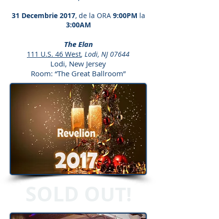
31 Decembrie 2017
, de la ORA
9
:00PM
la
3
:00AM
The Elan
111 U.S. 46 West
, Lodi, NJ 07644
Lodi, New Jersey
Room: “The Great Ballroom”
SOLD O
UT!