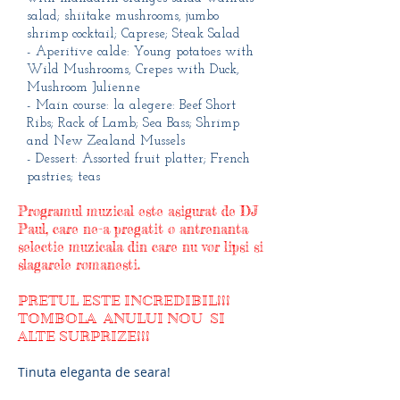
salad;
shiitake mushrooms, jumbo
shrimp cocktail; Caprese; Steak Salad
- Aperitive calde: Young potatoes with
Wild Mushrooms, Crepes with Duck,
Mushroom Julienne
- Main course: la alegere: Beef Short
Ribs; Rack of Lamb; Sea Bass; Shrimp
and New Zealand
Mussels
- Dessert: Assorted fruit platter; French
pastries; teas
Programul muzical este asigurat de DJ
Paul, care ne-a pregatit o antrenanta
selectie muzicala din care nu vor lipsi si
slagarele romanesti.
PRETUL ESTE INCREDIBIL!!!
TOMBOLA ANULUI NOU SI
ALTE SURPRIZE!!!
Tinuta eleganta de seara!